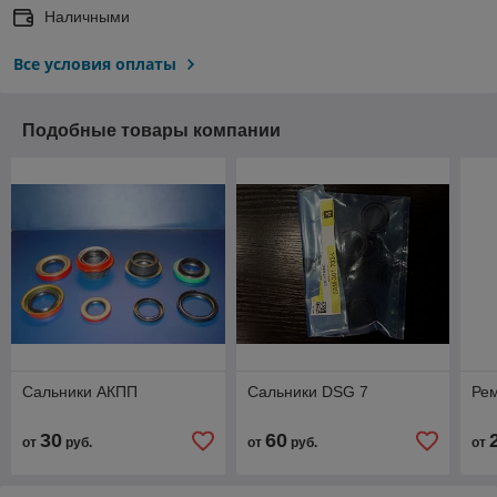
Наличными
Все условия оплаты
Подобные товары компании
Сальники АКПП
Сальники DSG 7
Ре
30
60
от
руб.
от
руб.
от