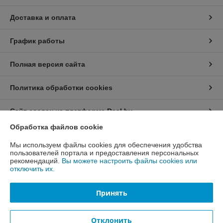
Доставка и оплата
График работы
Полная версия сайта
Политика обработки cookies
Сайт создан на платформе Deal.by
Обработка файлов cookie
Информация для покупателя
Мы используем файлы cookies для обеспечения удобства
пользователей портала и предоставления персональных
Индивидуальный предприниматель:
ИП Алешко Игорь Владимирович
рекомендаций.
Вы можете настроить файлы cookies или
Колодищи, переулок Верхний 16
отключить их.
Регистрационный номер ЕГР: 691574160
Принять
УНП: 691574160
Регистрационный орган: Минский горисполком
Отклонить