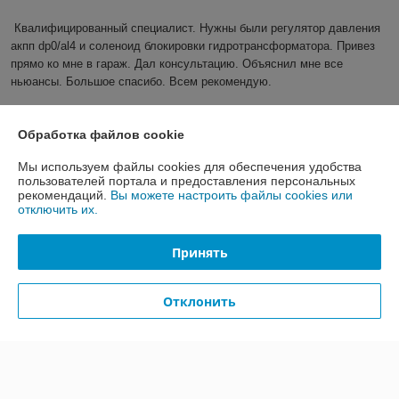
Квалифицированный специалист. Нужны были регулятор давления 
акпп dp0/al4 и соленоид блокировки гидротрансформатора. Привез 
прямо ко мне в гараж. Дал консультацию. Объяснил мне все 
ньюансы. Большое спасибо. Всем рекомендую.
Показать все отзывы
Обработка файлов cookie
Мы используем файлы cookies для обеспечения удобства
О нас
пользователей портала и предоставления персональных
рекомендаций.
Вы можете настроить файлы cookies или
отключить их.
Контакты
Принять
Доставка и оплата
Отклонить
График работы
Полная версия сайта
Политика обработки cookies