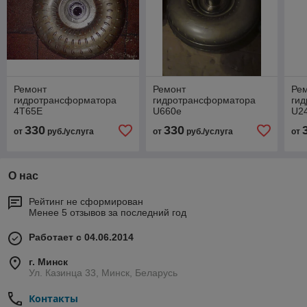
Ремонт
Ремонт
Ре
гидротрансформатора
гидротрансформатора
ги
4T65E
U660e
U2
330
330
от
руб./услуга
от
руб./услуга
от
О нас
Рейтинг не сформирован
Менее 5 отзывов за последний год
Работает с 04.06.2014
г. Минск
Ул. Казинца 33, Минск, Беларусь
Контакты