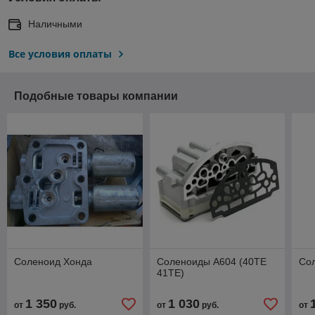
Наличными
Все условия оплаты
Подобные товары компании
Соленоид Хонда
Соленоиды A604 (40TE
Со
41TE)
1 350
1 030
от
руб.
от
руб.
от