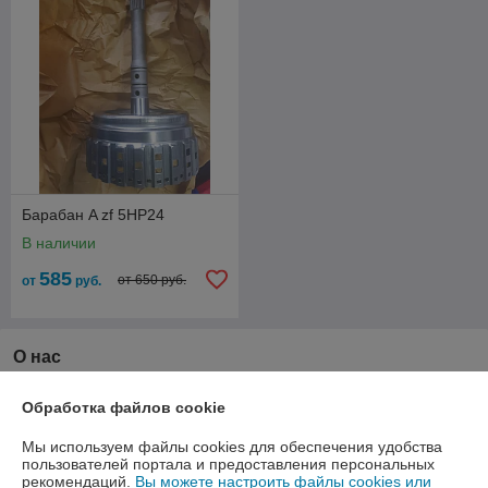
Барабан A zf 5HP24
В наличии
585
от 650 руб.
от
руб.
О нас
Рейтинг не сформирован
Обработка файлов cookie
Менее 5 отзывов за последний год
Мы используем файлы cookies для обеспечения удобства
Работает с 04.06.2014
пользователей портала и предоставления персональных
рекомендаций.
Вы можете настроить файлы cookies или