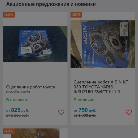
Акционные предложения и новинки
-25%
-25%
Сцепление робот AISIN KT
Сцепление робот toyota
330 TOYOTA YARIS
corolla auris
II/SUZUKI SWIFT III 1.3
В наличии
В наличии
825
750
от
руб.
от
руб.
от 1 100 руб.
от 1 000 руб.
-10%