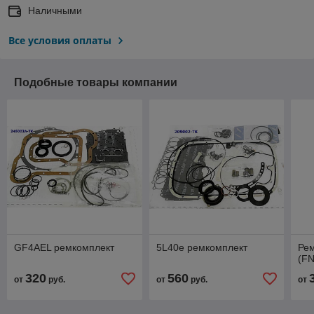
Наличными
Все условия оплаты
Подобные товары компании
GF4AEL ремкомплект
5L40e ремкомплект
Ре
(FN
320
560
от
руб.
от
руб.
от