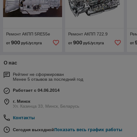
Ремонт АКПП 5RE55e
Ремонт АКПП 722.9
Ре
900
900
от
руб./услуга
от
руб./услуга
от
О нас
Рейтинг не сформирован
Менее 5 отзывов за последний год
Работает с 04.06.2014
г. Минск
Ул. Казинца 33, Минск, Беларусь
Контакты
Показать весь график работы
Сегодня выходной