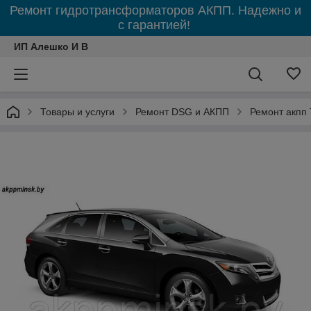
Ремонт гидротрансформаторов АКПП. Надежно и
с гарантией!
ИП Алешко И В
Товары и услуги
Ремонт DSG и АКПП
Ремонт акпп 