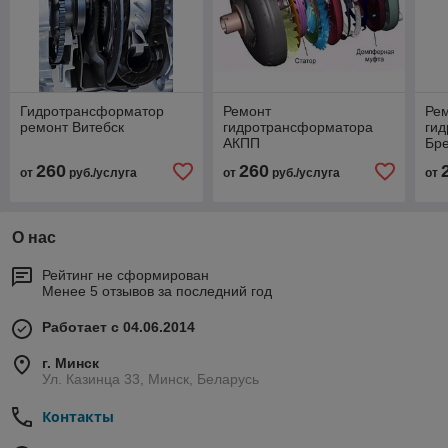
Гидротрансформатор
Ремонт
Ре
ремонт Витебск
гидротрансформатора
ги
АКПП
Бр
260
260
от
руб./услуга
от
руб./услуга
от
О нас
Рейтинг не сформирован
Менее 5 отзывов за последний год
Работает с 04.06.2014
г. Минск
Ул. Казинца 33, Минск, Беларусь
Контакты