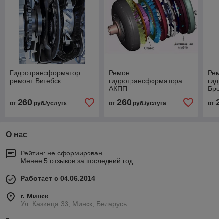
Гидротрансформатор
Ремонт
Ре
ремонт Витебск
гидротрансформатора
ги
АКПП
Бр
260
260
от
руб./услуга
от
руб./услуга
от
О нас
Рейтинг не сформирован
Менее 5 отзывов за последний год
Работает с 04.06.2014
г. Минск
Ул. Казинца 33, Минск, Беларусь