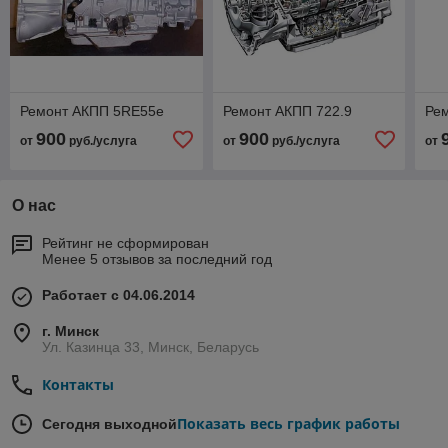
Ремонт АКПП 5RE55e
Ремонт АКПП 722.9
Ре
900
900
от
руб./услуга
от
руб./услуга
от
О нас
Рейтинг не сформирован
Менее 5 отзывов за последний год
Работает с 04.06.2014
г. Минск
Ул. Казинца 33, Минск, Беларусь
Контакты
Показать весь график работы
Сегодня выходной